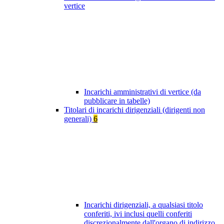
vertice
Incarichi amministrativi di vertice (da
pubblicare in tabelle)
Titolari di incarichi dirigenziali (dirigenti non
generali)
6
Incarichi dirigenziali, a qualsiasi titolo
conferiti, ivi inclusi quelli conferiti
discrezionalmente dall'organo di indirizzo