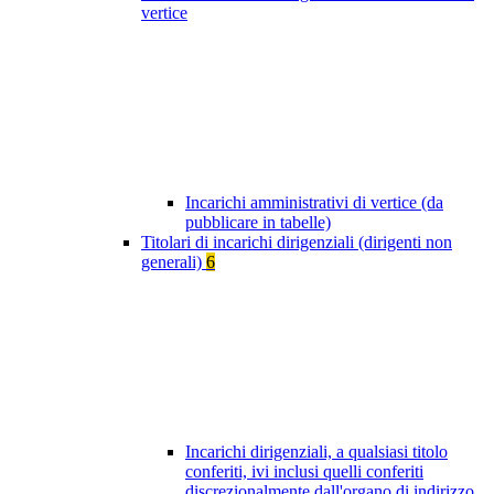
vertice
Incarichi amministrativi di vertice (da
pubblicare in tabelle)
Titolari di incarichi dirigenziali (dirigenti non
generali)
6
Incarichi dirigenziali, a qualsiasi titolo
conferiti, ivi inclusi quelli conferiti
discrezionalmente dall'organo di indirizzo