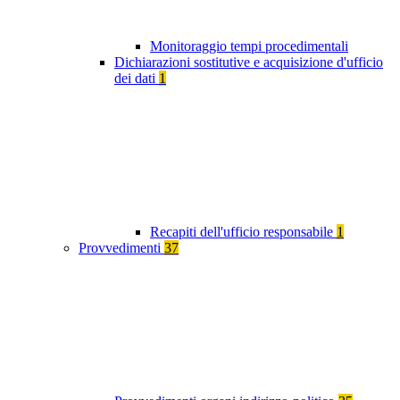
Monitoraggio tempi procedimentali
Dichiarazioni sostitutive e acquisizione d'ufficio
dei dati
1
Recapiti dell'ufficio responsabile
1
Provvedimenti
37