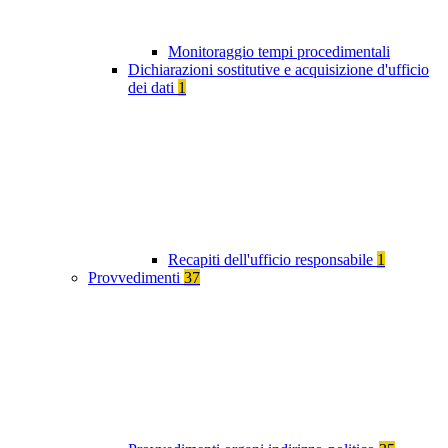
Monitoraggio tempi procedimentali
Dichiarazioni sostitutive e acquisizione d'ufficio
dei dati
1
Recapiti dell'ufficio responsabile
1
Provvedimenti
37