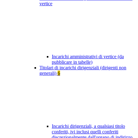
vertice
Incarichi amministrativi di vertice (da
pubblicare in tabelle)
Titolari di incarichi dirigenziali (dirigenti non
generali)
6
Incarichi dirigenziali, a qualsiasi titolo
conferiti, ivi inclusi quelli conferiti
discrezionalmente dall'organo di indirizzo