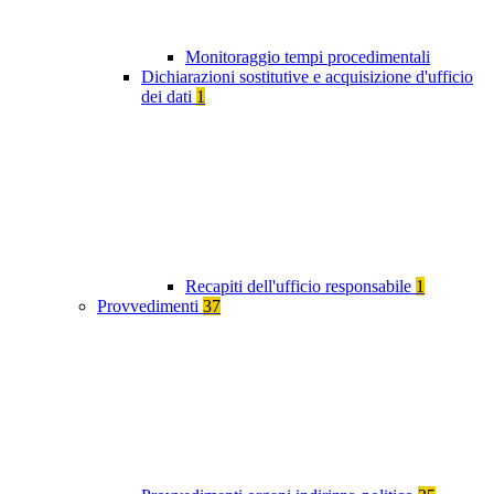
Monitoraggio tempi procedimentali
Dichiarazioni sostitutive e acquisizione d'ufficio
dei dati
1
Recapiti dell'ufficio responsabile
1
Provvedimenti
37