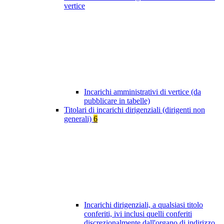
vertice
Incarichi amministrativi di vertice (da
pubblicare in tabelle)
Titolari di incarichi dirigenziali (dirigenti non
generali)
6
Incarichi dirigenziali, a qualsiasi titolo
conferiti, ivi inclusi quelli conferiti
discrezionalmente dall'organo di indirizzo