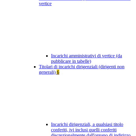
vertice
Incarichi amministrativi di vertice (da
pubblicare in tabelle)
Titolari di incarichi dirigenziali (dirigenti non
generali)
6
Incarichi dirigenziali, a qualsiasi titolo
conferiti, ivi inclusi quelli conferiti
discrezionalmente dall'organo di indirizzo