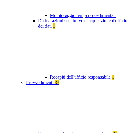
Monitoraggio tempi procedimentali
Dichiarazioni sostitutive e acquisizione d'ufficio
dei dati
1
Recapiti dell'ufficio responsabile
1
Provvedimenti
37