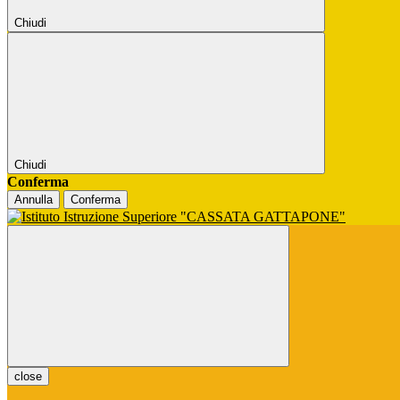
Chiudi
Chiudi
Conferma
Annulla
Conferma
close