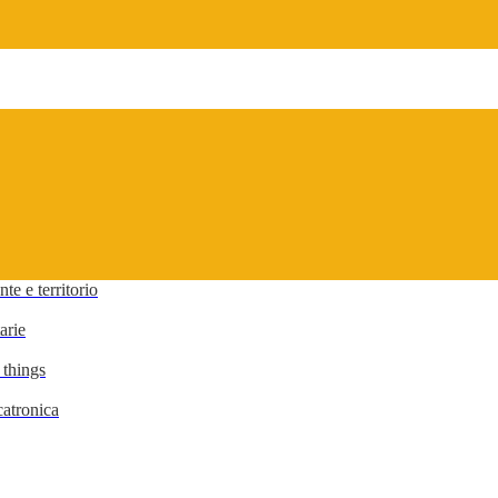
te e territorio
arie
 things
atronica