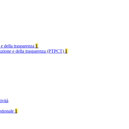
 e della trasparenza
1
rruzione e della trasparenza (PTPCT)
1
ività
stionale
1