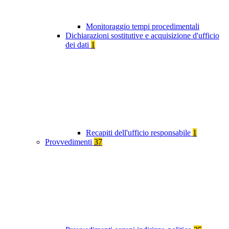
Monitoraggio tempi procedimentali
Dichiarazioni sostitutive e acquisizione d'ufficio
dei dati
1
Recapiti dell'ufficio responsabile
1
Provvedimenti
37