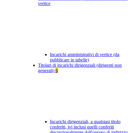
vertice
Incarichi amministrativi di vertice (da
pubblicare in tabelle)
Titolari di incarichi dirigenziali (dirigenti non
generali)
6
Incarichi dirigenziali, a qualsiasi titolo
conferiti, ivi inclusi quelli conferiti
discrezionalmente dall'organo di indirizzo