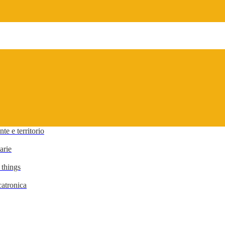
te e territorio
arie
 things
atronica