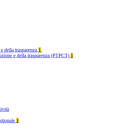
 e della trasparenza
1
rruzione e della trasparenza (PTPCT)
1
ività
stionale
1