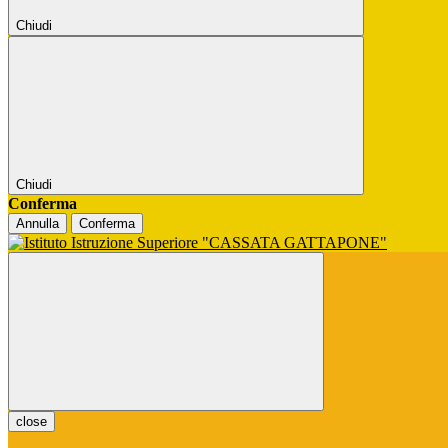
Chiudi
Chiudi
Conferma
Annulla
Conferma
close