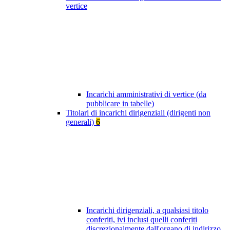
vertice
Incarichi amministrativi di vertice (da
pubblicare in tabelle)
Titolari di incarichi dirigenziali (dirigenti non
generali)
6
Incarichi dirigenziali, a qualsiasi titolo
conferiti, ivi inclusi quelli conferiti
discrezionalmente dall'organo di indirizzo