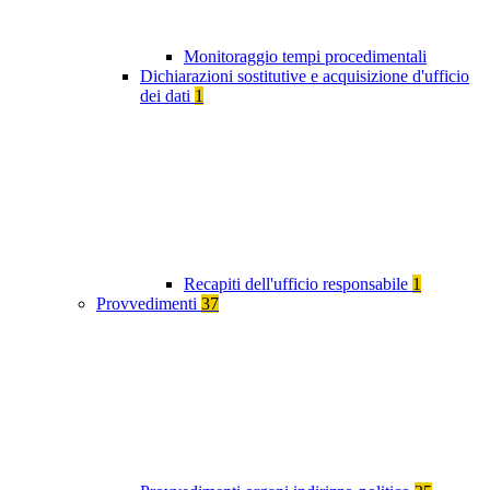
Monitoraggio tempi procedimentali
Dichiarazioni sostitutive e acquisizione d'ufficio
dei dati
1
Recapiti dell'ufficio responsabile
1
Provvedimenti
37