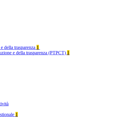
 e della trasparenza
1
rruzione e della trasparenza (PTPCT)
1
ività
stionale
1