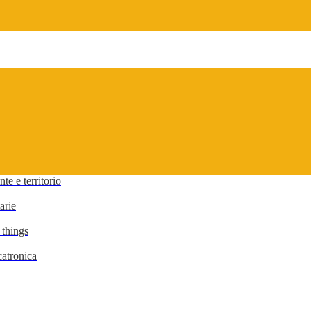
te e territorio
arie
 things
atronica