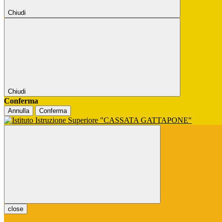
Chiudi
Chiudi
Conferma
Annulla
Conferma
close