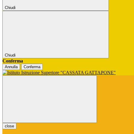
Chiudi
Chiudi
Conferma
Annulla
Conferma
close