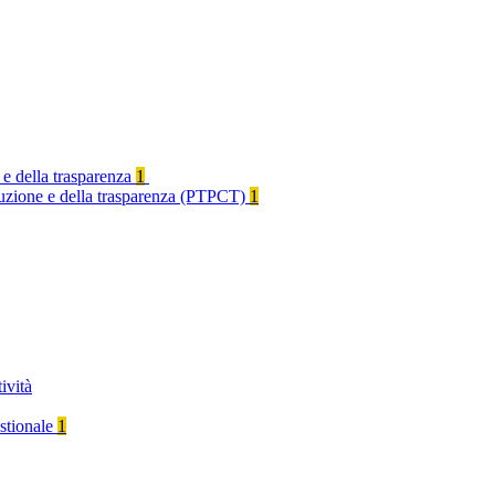
 e della trasparenza
1
rruzione e della trasparenza (PTPCT)
1
ività
stionale
1