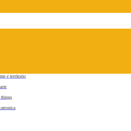
te e territorio
arie
 things
atronica