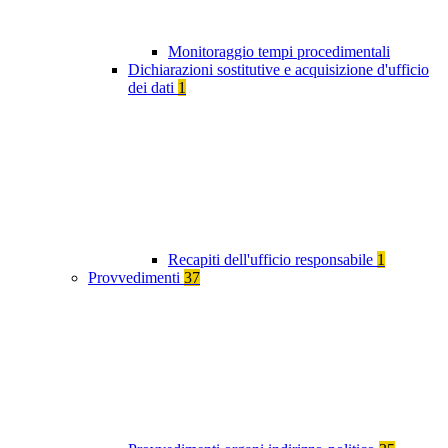
Monitoraggio tempi procedimentali
Dichiarazioni sostitutive e acquisizione d'ufficio
dei dati
1
Recapiti dell'ufficio responsabile
1
Provvedimenti
37