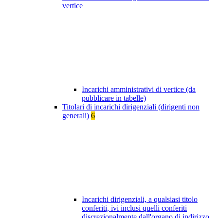
vertice
Incarichi amministrativi di vertice (da
pubblicare in tabelle)
Titolari di incarichi dirigenziali (dirigenti non
generali)
6
Incarichi dirigenziali, a qualsiasi titolo
conferiti, ivi inclusi quelli conferiti
discrezionalmente dall'organo di indirizzo