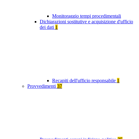
Monitoraggio tempi procedimentali
Dichiarazioni sostitutive e acquisizione d'ufficio
dei dati
1
Recapiti dell'ufficio responsabile
1
Provvedimenti
37