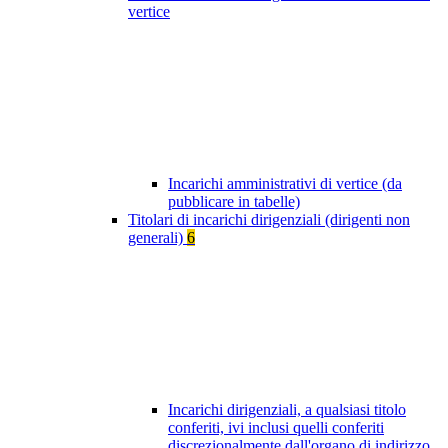
vertice
Incarichi amministrativi di vertice (da
pubblicare in tabelle)
Titolari di incarichi dirigenziali (dirigenti non
generali)
6
Incarichi dirigenziali, a qualsiasi titolo
conferiti, ivi inclusi quelli conferiti
discrezionalmente dall'organo di indirizzo