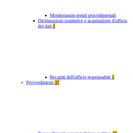
Monitoraggio tempi procedimentali
Dichiarazioni sostitutive e acquisizione d'ufficio
dei dati
1
Recapiti dell'ufficio responsabile
1
Provvedimenti
37