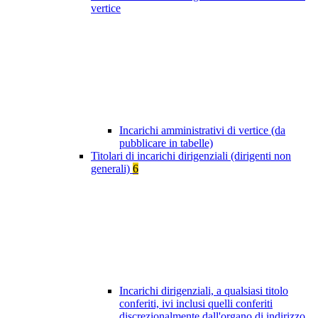
vertice
Incarichi amministrativi di vertice (da
pubblicare in tabelle)
Titolari di incarichi dirigenziali (dirigenti non
generali)
6
Incarichi dirigenziali, a qualsiasi titolo
conferiti, ivi inclusi quelli conferiti
discrezionalmente dall'organo di indirizzo