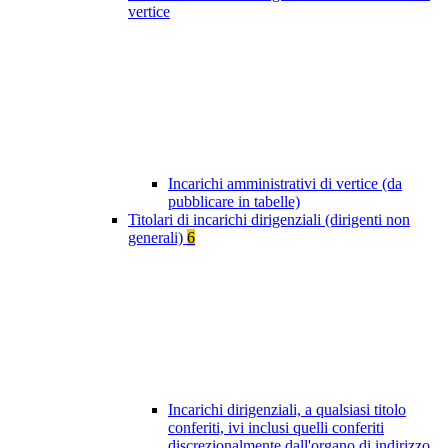
vertice
Incarichi amministrativi di vertice (da
pubblicare in tabelle)
Titolari di incarichi dirigenziali (dirigenti non
generali)
6
Incarichi dirigenziali, a qualsiasi titolo
conferiti, ivi inclusi quelli conferiti
discrezionalmente dall'organo di indirizzo