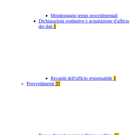
Monitoraggio tempi procedimentali
Dichiarazioni sostitutive e acquisizione d'ufficio
dei dati
1
Recapiti dell'ufficio responsabile
1
Provvedimenti
37