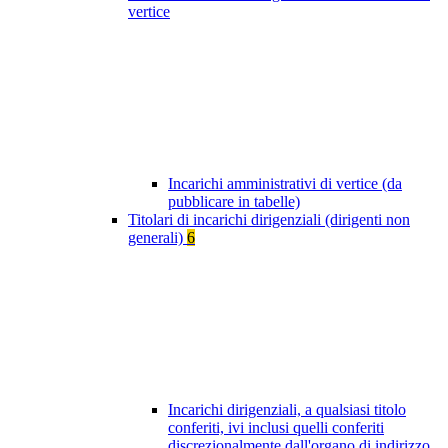
vertice
Incarichi amministrativi di vertice (da
pubblicare in tabelle)
Titolari di incarichi dirigenziali (dirigenti non
generali)
6
Incarichi dirigenziali, a qualsiasi titolo
conferiti, ivi inclusi quelli conferiti
discrezionalmente dall'organo di indirizzo