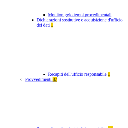
Monitoraggio tempi procedimentali
Dichiarazioni sostitutive e acquisizione d'ufficio
dei dati
1
Recapiti dell'ufficio responsabile
1
Provvedimenti
37