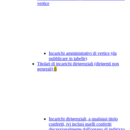
vertice
Incarichi amministrativi di vertice (da
pubblicare in tabelle)
Titolari di incarichi dirigenziali (dirigenti non
generali)
6
Incarichi dirigenziali, a qualsiasi titolo
conferiti, ivi inclusi quelli conferiti
discrezionalmente dall'organo di indirizzo