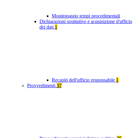
Monitoraggio tempi procedimentali
Dichiarazioni sostitutive e acquisizione d'ufficio
dei dati
1
Recapiti dell'ufficio responsabile
1
Provvedimenti
37