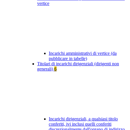
vertice
Incarichi amministrativi di vertice (da
pubblicare in tabelle)
Titolari di incarichi dirigenziali (dirigenti non
generali)
6
Incarichi dirigenziali, a qualsiasi titolo
conferiti, ivi inclusi quelli conferiti
discrezionalmente dall'organo di indirizzo