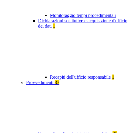
Monitoraggio tempi procedimentali
Dichiarazioni sostitutive e acquisizione d'ufficio
dei dati
1
Recapiti dell'ufficio responsabile
1
Provvedimenti
37