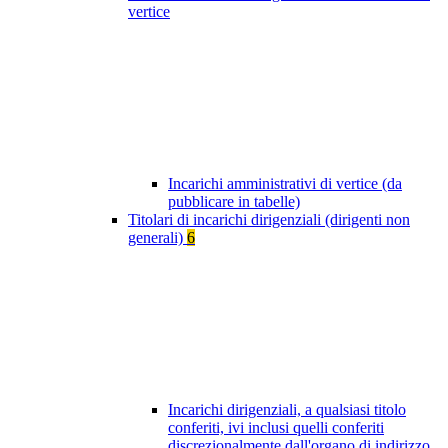
vertice
Incarichi amministrativi di vertice (da
pubblicare in tabelle)
Titolari di incarichi dirigenziali (dirigenti non
generali)
6
Incarichi dirigenziali, a qualsiasi titolo
conferiti, ivi inclusi quelli conferiti
discrezionalmente dall'organo di indirizzo