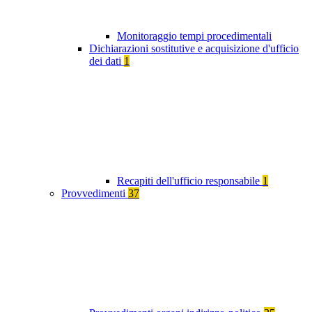
Monitoraggio tempi procedimentali
Dichiarazioni sostitutive e acquisizione d'ufficio
dei dati
1
Recapiti dell'ufficio responsabile
1
Provvedimenti
37