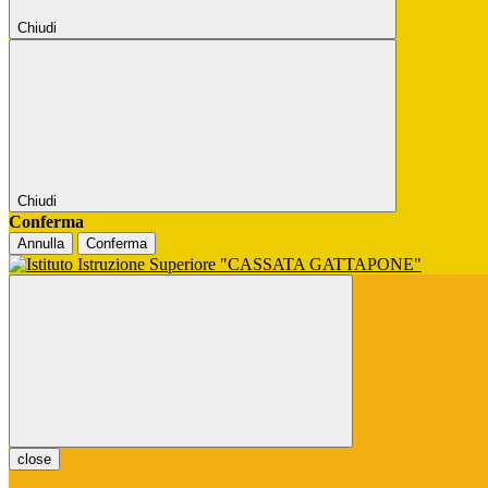
Chiudi
Chiudi
Conferma
Annulla
Conferma
close