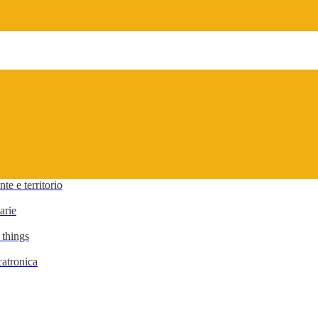
te e territorio
arie
 things
atronica