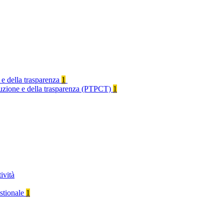
 e della trasparenza
1
rruzione e della trasparenza (PTPCT)
1
ività
stionale
1