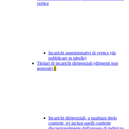
vertice
Incarichi amministrativi di vertice (da
pubblicare in tabelle)
Titolari di incarichi dirigenziali (dirigenti non
generali)
6
Incarichi dirigenziali, a qualsiasi titolo
conferiti, ivi inclusi quelli conferiti
discrezionalmente dall'organo di indirizzo