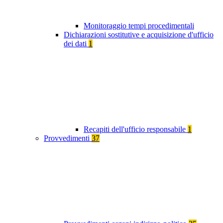
Monitoraggio tempi procedimentali
Dichiarazioni sostitutive e acquisizione d'ufficio
dei dati
1
Recapiti dell'ufficio responsabile
1
Provvedimenti
37