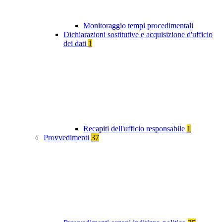
Monitoraggio tempi procedimentali
Dichiarazioni sostitutive e acquisizione d'ufficio
dei dati
1
Recapiti dell'ufficio responsabile
1
Provvedimenti
37