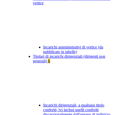
vertice
Incarichi amministrativi di vertice (da
pubblicare in tabelle)
Titolari di incarichi dirigenziali (dirigenti non
generali)
6
Incarichi dirigenziali, a qualsiasi titolo
conferiti, ivi inclusi quelli conferiti
discrezionalmente dall'organo di indirizzo