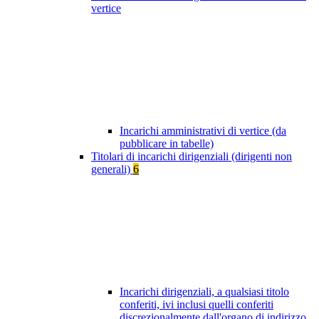
vertice
Incarichi amministrativi di vertice (da
pubblicare in tabelle)
Titolari di incarichi dirigenziali (dirigenti non
generali)
6
Incarichi dirigenziali, a qualsiasi titolo
conferiti, ivi inclusi quelli conferiti
discrezionalmente dall'organo di indirizzo