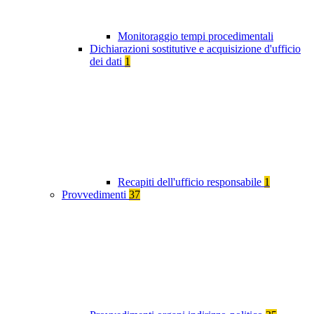
Monitoraggio tempi procedimentali
Dichiarazioni sostitutive e acquisizione d'ufficio
dei dati
1
Recapiti dell'ufficio responsabile
1
Provvedimenti
37