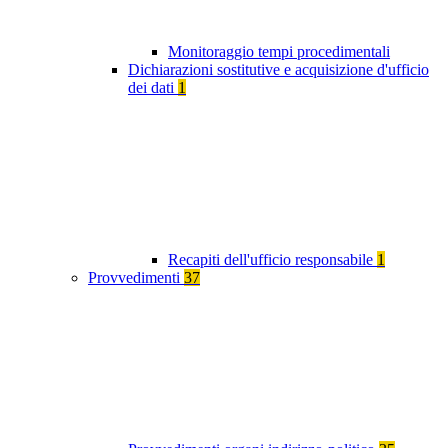
Monitoraggio tempi procedimentali
Dichiarazioni sostitutive e acquisizione d'ufficio
dei dati
1
Recapiti dell'ufficio responsabile
1
Provvedimenti
37