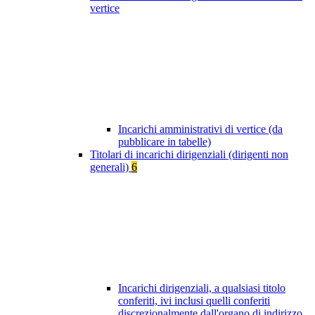
vertice
Incarichi amministrativi di vertice (da
pubblicare in tabelle)
Titolari di incarichi dirigenziali (dirigenti non
generali)
6
Incarichi dirigenziali, a qualsiasi titolo
conferiti, ivi inclusi quelli conferiti
discrezionalmente dall'organo di indirizzo