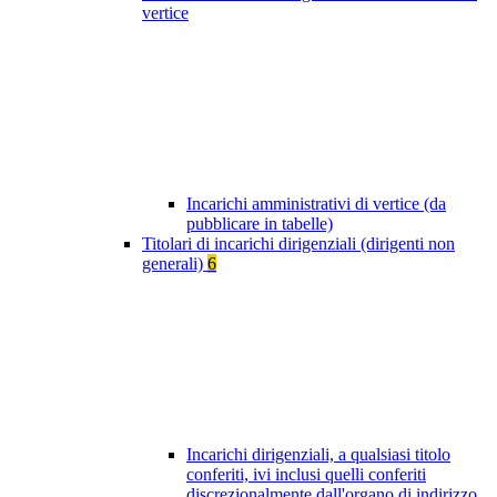
vertice
Incarichi amministrativi di vertice (da
pubblicare in tabelle)
Titolari di incarichi dirigenziali (dirigenti non
generali)
6
Incarichi dirigenziali, a qualsiasi titolo
conferiti, ivi inclusi quelli conferiti
discrezionalmente dall'organo di indirizzo