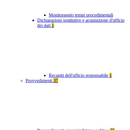
Monitoraggio tempi procedimentali
Dichiarazioni sostitutive e acquisizione d'ufficio
dei dati
1
Recapiti dell'ufficio responsabile
1
Provvedimenti
37