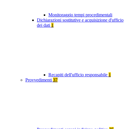
Monitoraggio tempi procedimentali
Dichiarazioni sostitutive e acquisizione d'ufficio
dei dati
1
Recapiti dell'ufficio responsabile
1
Provvedimenti
37