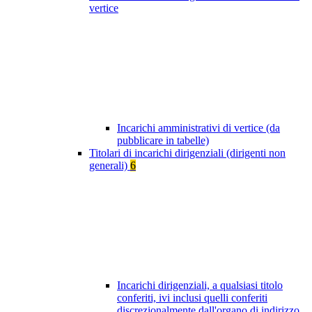
vertice
Incarichi amministrativi di vertice (da
pubblicare in tabelle)
Titolari di incarichi dirigenziali (dirigenti non
generali)
6
Incarichi dirigenziali, a qualsiasi titolo
conferiti, ivi inclusi quelli conferiti
discrezionalmente dall'organo di indirizzo