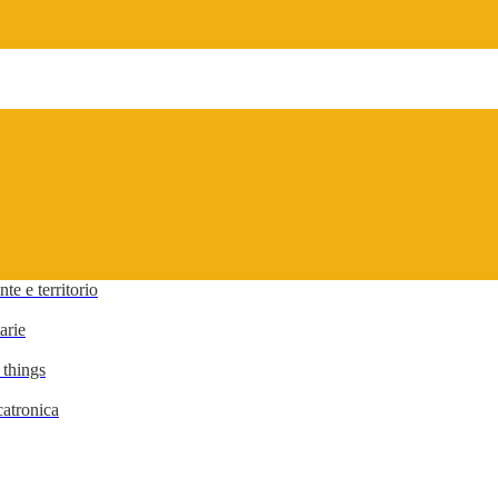
te e territorio
arie
 things
atronica