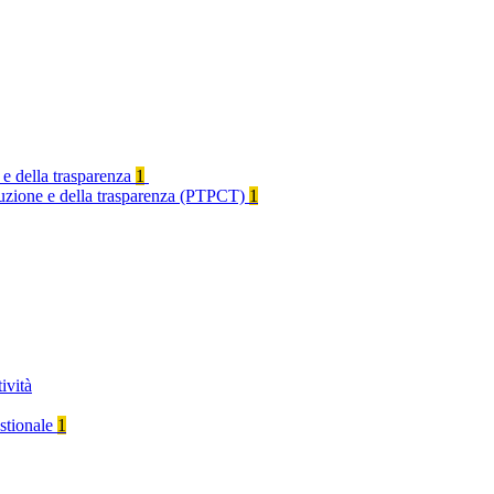
 e della trasparenza
1
rruzione e della trasparenza (PTPCT)
1
ività
stionale
1