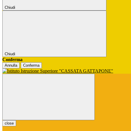
Chiudi
Chiudi
Conferma
Annulla
Conferma
close