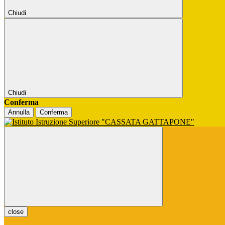
Chiudi
Chiudi
Conferma
Annulla
Conferma
close