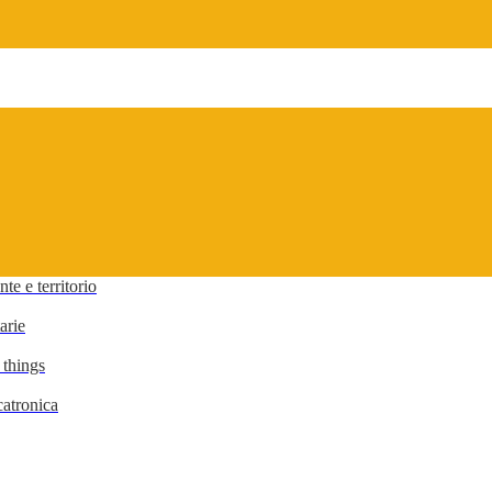
te e territorio
arie
 things
atronica