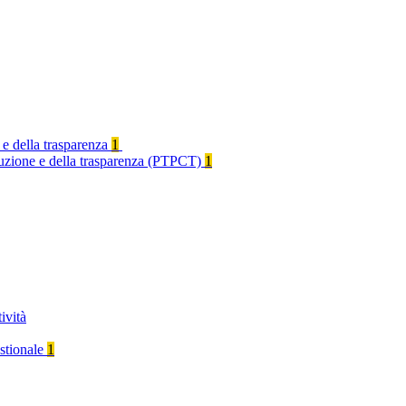
 e della trasparenza
1
rruzione e della trasparenza (PTPCT)
1
ività
stionale
1