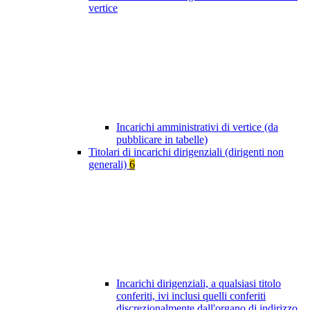
vertice
Incarichi amministrativi di vertice (da
pubblicare in tabelle)
Titolari di incarichi dirigenziali (dirigenti non
generali)
6
Incarichi dirigenziali, a qualsiasi titolo
conferiti, ivi inclusi quelli conferiti
discrezionalmente dall'organo di indirizzo