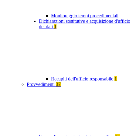
Monitoraggio tempi procedimentali
Dichiarazioni sostitutive e acquisizione d'ufficio
dei dati
1
Recapiti dell'ufficio responsabile
1
Provvedimenti
37