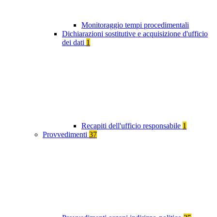
Monitoraggio tempi procedimentali
Dichiarazioni sostitutive e acquisizione d'ufficio
dei dati
1
Recapiti dell'ufficio responsabile
1
Provvedimenti
37