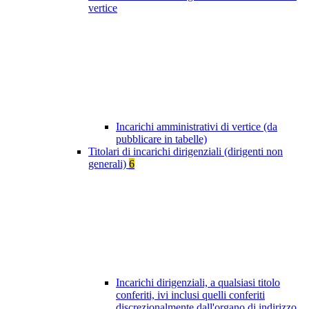
vertice
Incarichi amministrativi di vertice (da
pubblicare in tabelle)
Titolari di incarichi dirigenziali (dirigenti non
generali)
6
Incarichi dirigenziali, a qualsiasi titolo
conferiti, ivi inclusi quelli conferiti
discrezionalmente dall'organo di indirizzo