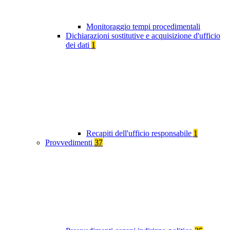
Monitoraggio tempi procedimentali
Dichiarazioni sostitutive e acquisizione d'ufficio
dei dati
1
Recapiti dell'ufficio responsabile
1
Provvedimenti
37