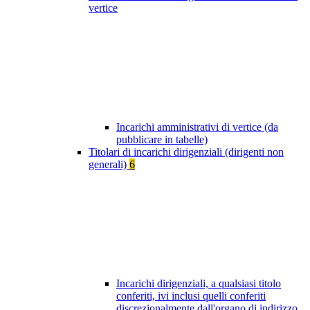
vertice
Incarichi amministrativi di vertice (da
pubblicare in tabelle)
Titolari di incarichi dirigenziali (dirigenti non
generali)
6
Incarichi dirigenziali, a qualsiasi titolo
conferiti, ivi inclusi quelli conferiti
discrezionalmente dall'organo di indirizzo