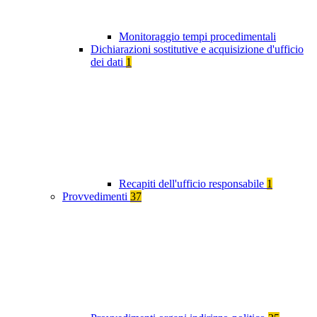
Monitoraggio tempi procedimentali
Dichiarazioni sostitutive e acquisizione d'ufficio
dei dati
1
Recapiti dell'ufficio responsabile
1
Provvedimenti
37