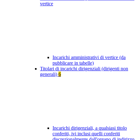
vertice
Incarichi amministrativi di vertice (da
pubblicare in tabelle)
Titolari di incarichi dirigenziali (dirigenti non
generali)
6
Incarichi dirigenziali, a qualsiasi titolo
conferiti, ivi inclusi quelli conferiti
discrezionalmente dall'organo di indirizzo