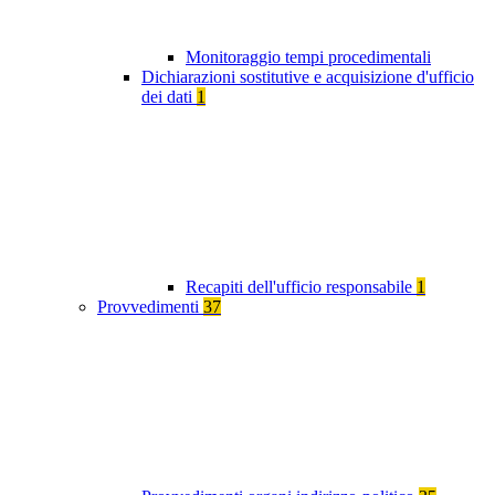
Monitoraggio tempi procedimentali
Dichiarazioni sostitutive e acquisizione d'ufficio
dei dati
1
Recapiti dell'ufficio responsabile
1
Provvedimenti
37