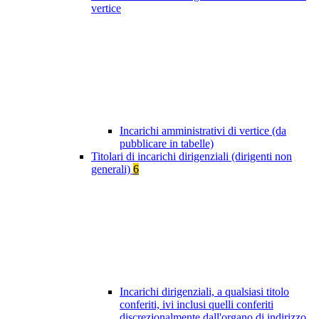
vertice
Incarichi amministrativi di vertice (da
pubblicare in tabelle)
Titolari di incarichi dirigenziali (dirigenti non
generali)
6
Incarichi dirigenziali, a qualsiasi titolo
conferiti, ivi inclusi quelli conferiti
discrezionalmente dall'organo di indirizzo