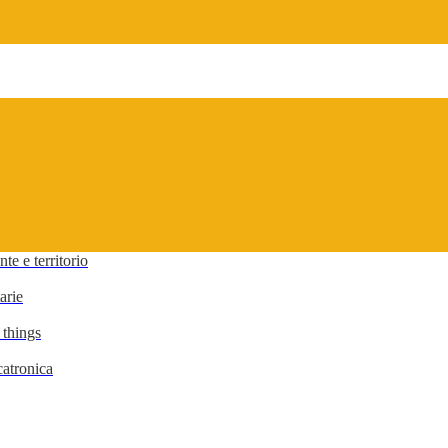
te e territorio
arie
 things
atronica