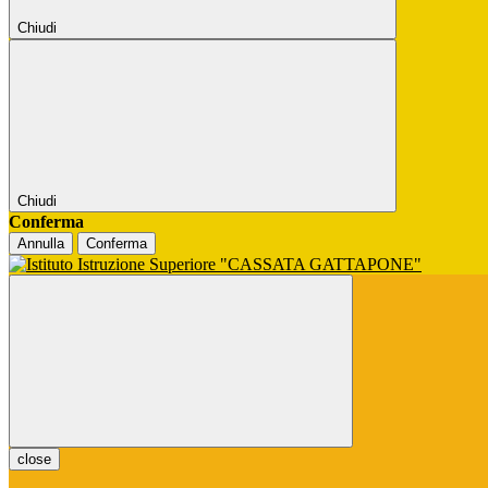
Chiudi
Chiudi
Conferma
Annulla
Conferma
close