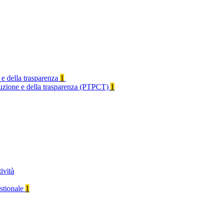
 e della trasparenza
1
rruzione e della trasparenza (PTPCT)
1
ività
stionale
1