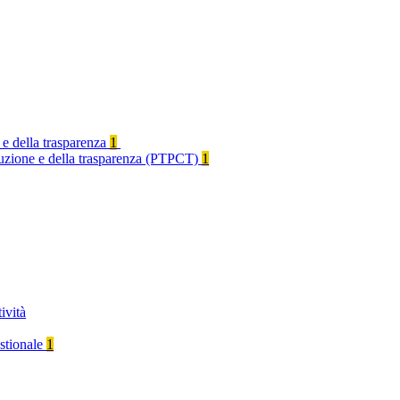
 e della trasparenza
1
rruzione e della trasparenza (PTPCT)
1
ività
stionale
1