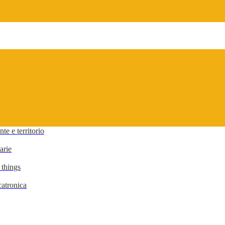
te e territorio
arie
 things
atronica