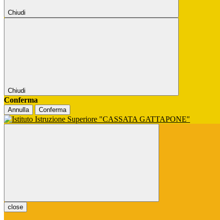
Chiudi
Chiudi
Conferma
Annulla
Conferma
close