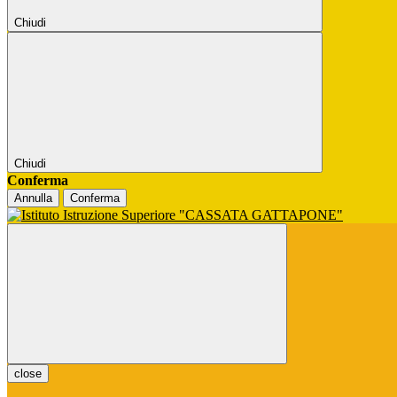
Chiudi
Chiudi
Conferma
Annulla
Conferma
close