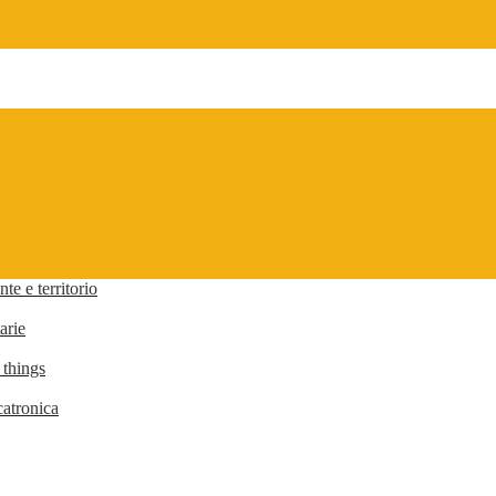
te e territorio
arie
 things
atronica