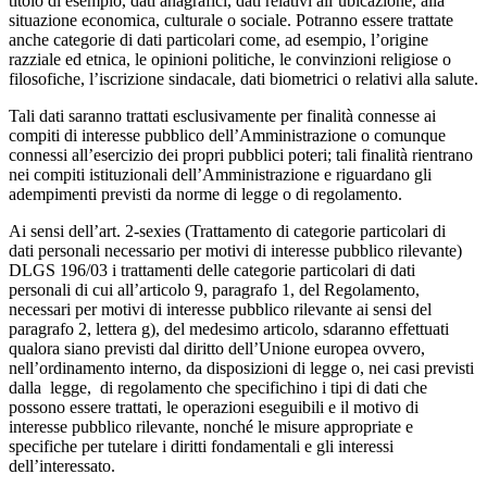
titolo di esempio, dati anagrafici, dati relativi all’ubicazione, alla
situazione economica, culturale o sociale. Potranno essere trattate
anche categorie di dati particolari come, ad esempio, l’origine
razziale ed etnica, le opinioni politiche, le convinzioni religiose o
filosofiche, l’iscrizione sindacale, dati biometrici o relativi alla salute.
Tali dati saranno trattati esclusivamente per finalità connesse ai
compiti di interesse pubblico dell’Amministrazione o comunque
connessi all’esercizio dei propri pubblici poteri; tali finalità rientrano
nei compiti istituzionali dell’Amministrazione e riguardano gli
adempimenti previsti da norme di legge o di regolamento.
Ai sensi dell’art. 2-sexies (Trattamento di categorie particolari di
dati personali necessario per motivi di interesse pubblico rilevante)
DLGS 196/03 i trattamenti delle categorie particolari di dati
personali di cui all’articolo 9, paragrafo 1, del Regolamento,
necessari per motivi di interesse pubblico rilevante ai sensi del
paragrafo 2, lettera g), del medesimo articolo, sdaranno effettuati
qualora siano previsti dal diritto dell’Unione europea ovvero,
nell’ordinamento interno, da disposizioni di legge o, nei casi previsti
dalla legge, di regolamento che specifichino i tipi di dati che
possono essere trattati, le operazioni eseguibili e il motivo di
interesse pubblico rilevante, nonché le misure appropriate e
specifiche per tutelare i diritti fondamentali e gli interessi
dell’interessato.