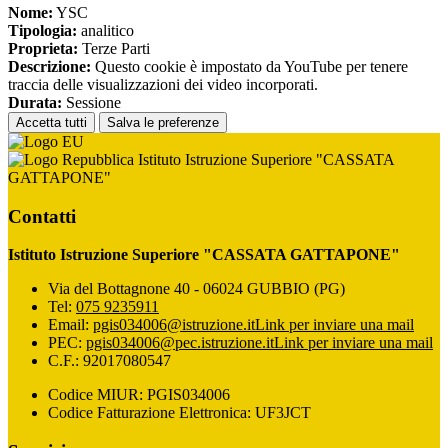
Nome:
YSC
Tipologia:
analitico
Proprieta:
Terze Parti
Descrizione:
Questo cookie è impostato da YouTube per tenere
traccia delle visualizzazioni dei video incorporati.
Durata:
Sessione
Accetta tutti
Salva le preferenze
Istituto Istruzione Superiore "CASSATA
GATTAPONE"
Contatti
Istituto Istruzione Superiore "CASSATA GATTAPONE"
Via del Bottagnone 40 - 06024 GUBBIO (PG)
Tel:
075 9235911
Email:
pgis034006@istruzione.it
Link per inviare una mail
PEC:
pgis034006@pec.istruzione.it
Link per inviare una mail
C.F.: 92017080547
Codice MIUR: PGIS034006
Codice Fatturazione Elettronica: UF3JCT