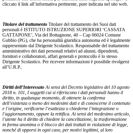
cliccato il link all’informativa pertinente, pure indicata nel sito web.
Titolare del trattamento
Titolare del trattamento dei Suoi dati
personali è ISTITUTO ISTRUZIONE SUPERIORI ‘CASSATA
GATTAPONE’, Via del Bottagnone, 40 – Cap 06024 Comune
Gubbio (PG), che ha personalità giuridica autonoma ed è legalmente
rappresentato dal Dirigente Scolastico. Responsabile del trattamento
amministrativo dei dati personali relativi ad alunni, dipendenti,
fornitori e collaboratori, affari generali e protocollo è lo stesso
Dirigente Scolastico. Per ricevere informazioni è possibile rivolgersi
all’U.R.P..
Diritti dell’Interessato
Ai sensi del Decreto legislativo del 10 agosto
2018 n. 101, I soggetti cui si riferiscono i dati personali hanno il
diritto, in qualunque momento, di ottenere la conferma
dell’esistenza o meno dei medesimi dati e di conoscerne il contenuto
e l’origine, verificarne l’esattezza o chiederne l’integrazione o
l’aggiornamento, oppure la rettifica. Ai sensi del medesimo articolo,
l’utente ha il diritto di chiedere la cancellazione, la trasformazione
in forma anonima o il blocco dei dati trattati in violazione di legge,
nonché di opporsi in ogni caso, per motivi legittimi, al loro