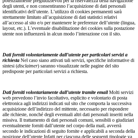
potenzialmente pregiudizievoli per la riservatezza della navigazione
degli utenti, e non consentiranno l’acquisizione di dati personali
identificativi dell’utente. L’utilizzo di cookies permanenti sarà
strettamente limitato all’acquisizione di dati statistici relativi
all’accesso al sito e/o per mantenere le preferenze dell’utente (lingua,
layout, etc.). L’eventuale disabilitazione dei cookies sulla postazione
utente non influenzerà in alcun modo l’interazione con il sito.
Dati forniti volontariamente dall’utente per particolari servizi a
richiesta
Nel caso siano attivati tali servizi, specifiche informative di
sintesi (
disclaimer
) saranno visualizzate nelle pagine del sito
predisposte per particolari servizi a richiesta.
Dati forniti volontariamente dall’utente tramite email
Molti servizi
web prevedono l’invio facoltativo, esplicito e volontario di posta
elettronica agli indirizzi indicati sul sito che comporta la successiva
acquisizione dell’indirizzo del mittente, necessario per rispondere
alle richieste, nonché degli eventuali altri dati personali inseriti nella
missiva. Il trattamento di dati personali comuni, sensibili o giudiziari
eventualmente forniti dall’utente nel corpo della mail, avverrà
secondo le indicazioni di seguito fornite e applicabili a seconda della
posizione dell’utente Infatti per ciascuna delle seguenti tipologie va