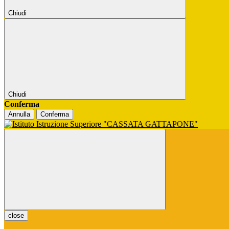
Chiudi
Chiudi
Conferma
Annulla
Conferma
close