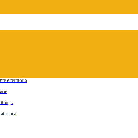
te e territorio
arie
 things
atronica