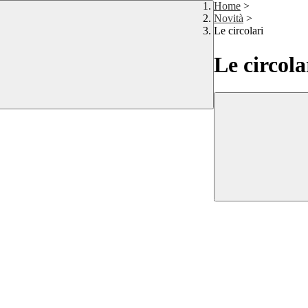
Home
>
Novità
>
Le circolari
Le circola