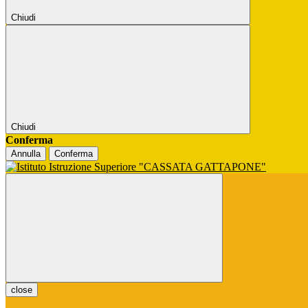
Chiudi
Chiudi
Conferma
Annulla
Conferma
close