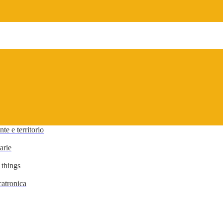
te e territorio
arie
 things
atronica