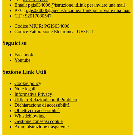
Email:
pgis034006@istruzione.it
Link per inviare una mail
PEC:
pgis034006@pec.istruzione.it
Link per inviare una mail
C.F.: 92017080547
Codice MIUR: PGIS034006
Codice Fatturazione Elettronica: UF3JCT
Seguici su
Facebook
Youtube
Sezione Link Utili
Cookie policy
Note legali
Informativa Privacy
Ufficio Relazioni con il Pubblico
Dichiarazione di accessibilità
Obiettivi di accessibilità
Whistleblowing
Gestione consensi cookie
Amministrazione trasparente