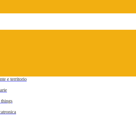
te e territorio
arie
 things
atronica