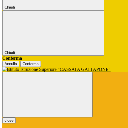
Chiudi
Chiudi
Conferma
Annulla
Conferma
close