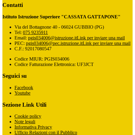
Contatti
Istituto Istruzione Superiore "CASSATA GATTAPONE"
Via del Bottagnone 40 - 06024 GUBBIO (PG)
Tel:
075 9235911
Email:
pgis034006@istruzione.it
Link per inviare una mail
PEC:
pgis034006@pec.istruzione.it
Link per inviare una mail
C.F.: 92017080547
Codice MIUR: PGIS034006
Codice Fatturazione Elettronica: UF3JCT
Seguici su
Facebook
Youtube
Sezione Link Utili
Cookie policy
Note legali
Informativa Privacy
Ufficio Relazioni con il Pubblico