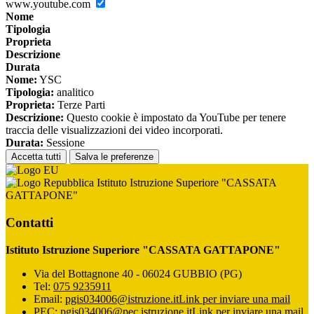
www.youtube.com
Nome
Tipologia
Proprieta
Descrizione
Durata
Nome:
YSC
Tipologia:
analitico
Proprieta:
Terze Parti
Descrizione:
Questo cookie è impostato da YouTube per tenere
traccia delle visualizzazioni dei video incorporati.
Durata:
Sessione
Accetta tutti
Salva le preferenze
Istituto Istruzione Superiore "CASSATA
GATTAPONE"
Contatti
Istituto Istruzione Superiore "CASSATA GATTAPONE"
Via del Bottagnone 40 - 06024 GUBBIO (PG)
Tel:
075 9235911
Email:
pgis034006@istruzione.it
Link per inviare una mail
PEC:
pgis034006@pec.istruzione.it
Link per inviare una mail