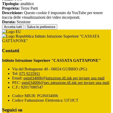
Tipologia:
analitico
Proprieta:
Terze Parti
Descrizione:
Questo cookie è impostato da YouTube per tenere
traccia delle visualizzazioni dei video incorporati.
Durata:
Sessione
Accetta tutti
Salva le preferenze
Istituto Istruzione Superiore "CASSATA
GATTAPONE"
Contatti
Istituto Istruzione Superiore "CASSATA GATTAPONE"
Via del Bottagnone 40 - 06024 GUBBIO (PG)
Tel:
075 9235911
Email:
pgis034006@istruzione.it
Link per inviare una mail
PEC:
pgis034006@pec.istruzione.it
Link per inviare una mail
C.F.: 92017080547
Codice MIUR: PGIS034006
Codice Fatturazione Elettronica: UF3JCT
Seguici su