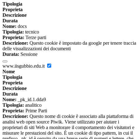
Tipologia
Proprieta
Descrizione
Durata
Nome:
docs
Tipologia:
tecnico
Proprieta:
Terze parti
Descrizione:
Questo cookie è impostato da google per tenere traccia
delle visualizzazioni dei documenti
Durata:
Sessione
www.iisgubbio.edu.it
Nome
Tipologia
Proprieta
Descrizione
Durata
Nome:
_pk_id.1.dda9
Tipologia:
analitico
Proprieta:
Prime Parti
Descrizione:
Questo nome di cookie è associato alla piattaforma di
analisi web open source Piwik. Viene utilizzato per aiutare i
proprietari di siti Web a monitorare il comportamento dei visitatori e
misurare le prestazioni del sito. È un cookie di tipo pattern, in cui il
prefisso _pk_id è seguito da una breve serie di numeri e lettere, che