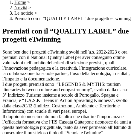
Home
>
Novità
>
Le notizie
>
Premiati con il “QUALITY LABEL” due progetti eTwinning
Premiati con il “QUALITY LABEL” due
progetti eTwinning
Sono ben due i progetti eTwinning svolti nell’a.s. 2022-2023 e ora
premiati con il National Quality Label per aver conseguito ottime
valutazioni nell’ambito dei criteri di selezione previsti, quali
l’innovazione pedagogica e la creatività, l’integrazione curricolare,
la collaborazione tra scuole partner, l’uso della tecnologia, i risultati,
l’impatto e la documentazione.
I due progetti premiati sono “LEGENDS & MYTHS: tourism
itineraries between culture and enogastronomy”, svolto dalla classe
3° Indirizzo Turismo insieme a scuole di Portogallo, Spagna e
Francia, e “T.A.S.K. Teens in Action Spreading Kindness”, svolto
dalla class2C/I2 (Indirizzi Costruzioni, Ambiente e Territorio e
Informatica) con scuole di vari paesi europei.
Il doppio riconoscimento non fa altro che ribadire l’importanza e
l’efficacia formativa che l’IIS Cassata Gattapone riconosce da anni a
questa metodologia progettuale, tanto da aver permesso all’Istituto di
conseguire il prestigioso titolo di “Scuola eTwinning”.