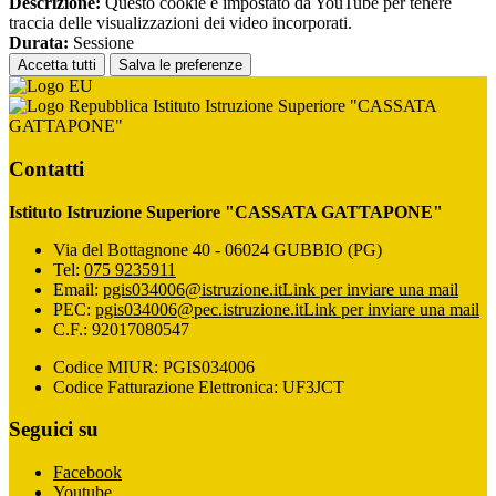
Descrizione:
Questo cookie è impostato da YouTube per tenere
traccia delle visualizzazioni dei video incorporati.
Durata:
Sessione
Accetta tutti
Salva le preferenze
Istituto Istruzione Superiore "CASSATA
GATTAPONE"
Contatti
Istituto Istruzione Superiore "CASSATA GATTAPONE"
Via del Bottagnone 40 - 06024 GUBBIO (PG)
Tel:
075 9235911
Email:
pgis034006@istruzione.it
Link per inviare una mail
PEC:
pgis034006@pec.istruzione.it
Link per inviare una mail
C.F.: 92017080547
Codice MIUR: PGIS034006
Codice Fatturazione Elettronica: UF3JCT
Seguici su
Facebook
Youtube