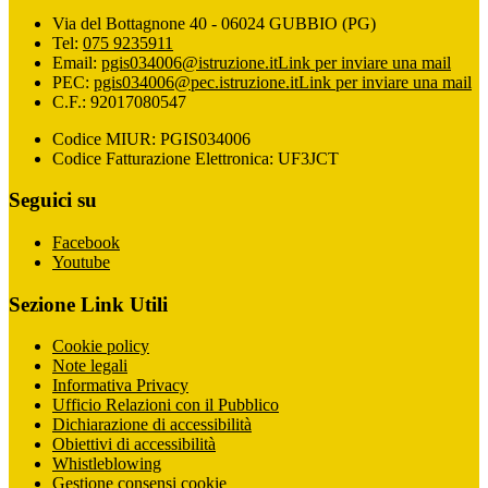
Via del Bottagnone 40 - 06024 GUBBIO (PG)
Tel:
075 9235911
Email:
pgis034006@istruzione.it
Link per inviare una mail
PEC:
pgis034006@pec.istruzione.it
Link per inviare una mail
C.F.: 92017080547
Codice MIUR: PGIS034006
Codice Fatturazione Elettronica: UF3JCT
Seguici su
Facebook
Youtube
Sezione Link Utili
Cookie policy
Note legali
Informativa Privacy
Ufficio Relazioni con il Pubblico
Dichiarazione di accessibilità
Obiettivi di accessibilità
Whistleblowing
Gestione consensi cookie