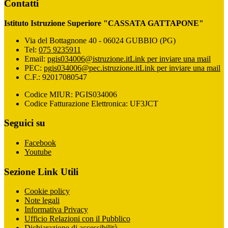
Contatti
Istituto Istruzione Superiore "CASSATA GATTAPONE"
Via del Bottagnone 40 - 06024 GUBBIO (PG)
Tel:
075 9235911
Email:
pgis034006@istruzione.it
Link per inviare una mail
PEC:
pgis034006@pec.istruzione.it
Link per inviare una mail
C.F.: 92017080547
Codice MIUR: PGIS034006
Codice Fatturazione Elettronica: UF3JCT
Seguici su
Facebook
Youtube
Sezione Link Utili
Cookie policy
Note legali
Informativa Privacy
Ufficio Relazioni con il Pubblico
Dichiarazione di accessibilità