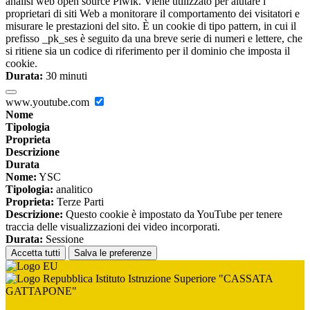
analisi web open source Piwik. Viene utilizzato per aiutare i
proprietari di siti Web a monitorare il comportamento dei visitatori e
misurare le prestazioni del sito. È un cookie di tipo pattern, in cui il
prefisso _pk_ses è seguito da una breve serie di numeri e lettere, che
si ritiene sia un codice di riferimento per il dominio che imposta il
cookie.
Durata:
30 minuti
www.youtube.com
Nome
Tipologia
Proprieta
Descrizione
Durata
Nome:
YSC
Tipologia:
analitico
Proprieta:
Terze Parti
Descrizione:
Questo cookie è impostato da YouTube per tenere
traccia delle visualizzazioni dei video incorporati.
Durata:
Sessione
Accetta tutti
Salva le preferenze
Istituto Istruzione Superiore "CASSATA
GATTAPONE"