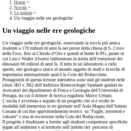
Home
>
Novità
>
Le notizie
>
Un viaggio nelle ere geologiche
Un viaggio nelle ere geologiche
Un viaggio nelle ere geologiche, osservando la roccia più antica
risalente a 170 milioni di anni fa nei pressi della chiesa di S. Croce
della Foce, fino al Chiodo d’Oro e quindi al limite K/PG, punto in
cui Luis e Walter Alvarez elaborarono la teoria dell’estinzione dei
dinosauri 66 milioni di anni fa. Il tutto in un laboratorio a cielo
aperto, sito geologico unico al mondo oggetto di studi e ricerche di
importanza internazionale qual è la Gola del Bottaccione.
Protagonisti di questa lezione interattiva sono stati gli studenti delle
classi 3B1 e 3B2 dell’indirizzo Biotecnologie Sanitarie guidati da
ricercatori del dipartimento di Fisica e Geologia dell’Università di
Perugia, tra cui il dottore di ricerca eugubino Marco Urbani.
L’uscita è avvenuta a seguito di un progetto che si è svolto in
modalità full immersion in tre giornate nell’Aula Magna dell’Istituto
Cassata di cui due approfondimento teorico su “Faglie, terremoti e
vulcani” e una di escursione nella Gola del Bottaccione.
Il progetto è finalizzato a fornire agli studenti competenze specifiche
legate all’ambiente e al territorio nell’ambito del percorso di