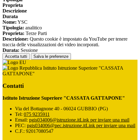
Proprieta
Descrizione
Durata
Nome:
YSC
Tipologia:
analitico
Proprieta:
Terze Parti
Descrizione:
Questo cookie è impostato da YouTube per tenere
traccia delle visualizzazioni dei video incorporati.
Durata:
Sessione
Accetta tutti
Salva le preferenze
Istituto Istruzione Superiore "CASSATA
GATTAPONE"
Contatti
Istituto Istruzione Superiore "CASSATA GATTAPONE"
Via del Bottagnone 40 - 06024 GUBBIO (PG)
Tel:
075 9235911
Email:
pgis034006@istruzione.it
Link per inviare una mail
PEC:
pgis034006@pec.istruzione.it
Link per inviare una mail
C.F.: 92017080547