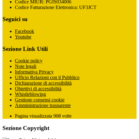
Codice MIUR: PGIS034006
Codice Fatturazione Elettronica: UF3JCT
Seguici su
Facebook
Youtube
Sezione Link Utili
Cookie policy
Note legali
Informativa Privacy
Ufficio Relazioni con il Pubblico
Dichiarazione di accessibilità
Obiettivi di accessibilità
Whistleblowing
Gestione consensi cookie
Amministrazione trasparente
Pagina visualizzata
908
volte
Sezione Copyright