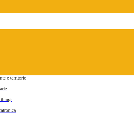
te e territorio
arie
 things
atronica