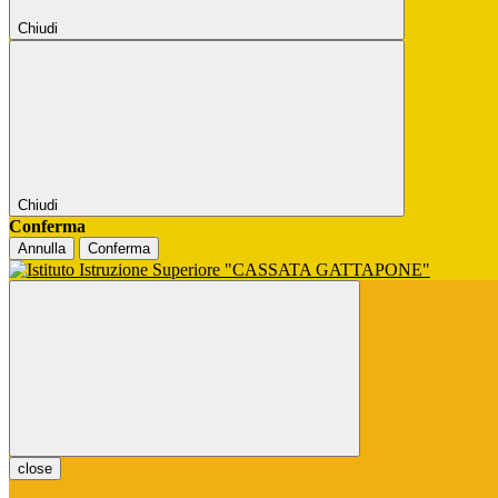
Chiudi
Chiudi
Conferma
Annulla
Conferma
close